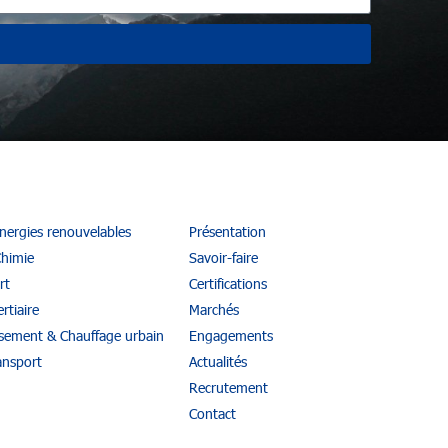
énergies renouvelables
Présentation
Chimie
Savoir-faire
rt
Certifications
rtiaire
Marchés
ssement & Chauffage urbain
Engagements
ansport
Actualités
Recrutement
Contact