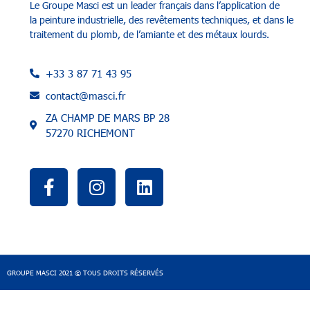
Le Groupe Masci
est un leader français dans l’application de
la
peinture industrielle
, des
revêtements techniques
, et dans le
t
raitement du plomb
,
de l’amiante et des métaux lourds
.
+33 3 87 71 43 95
contact@masci.fr
ZA CHAMP DE MARS BP 28
57270 RICHEMONT
GROUPE MASCI 2021 © TOUS DROITS RÉSERVÉS