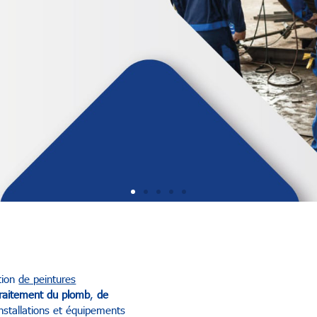
ation
de peintures
raitement du plomb
,
de
 installations et équipements